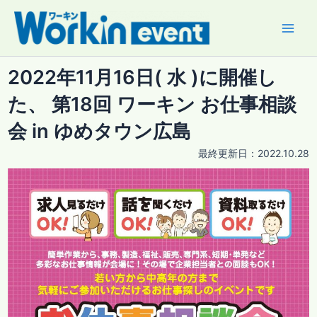
内
容
Main
を
ス
Men
2022年11月16日( 水 )に開催し
キ
ッ
た、 第18回 ワーキン お仕事相談
プ
会 in ゆめタウン広島
最終更新日：
2022.10.28