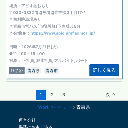
場所：アピオあおもり
〒030-0822 青森県青森市中央3丁目17-1
＊無料駐車場あり
＊青森市営バス｢市役所前｣下車 徒歩8分
＊会場HP：
https://www.apio.pref.aomori.jp/
日時：2026年7月21日(火)
●11：00～15：00
対象： 正社員, 派遣社員, アルバイト, パート
詳しく見る
終了済
青森県
青森市
1
2
3
次
→
Workinイベント
›
青森県
運営会社
掲載のお申し込み