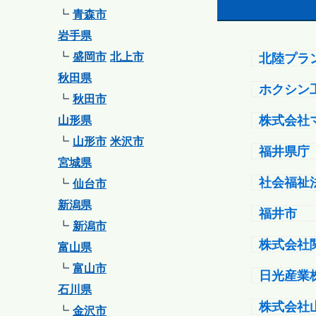
青森市
岩手県
盛岡市
北上市
北陸プラ
秋田県
ホクシン
秋田市
山形県
株式会社
山形市
米沢市
福井県庁
宮城県
社会福祉
仙台市
新潟県
福井市
新潟市
株式会社
富山県
富山市
日光産業
石川県
株式会社
金沢市