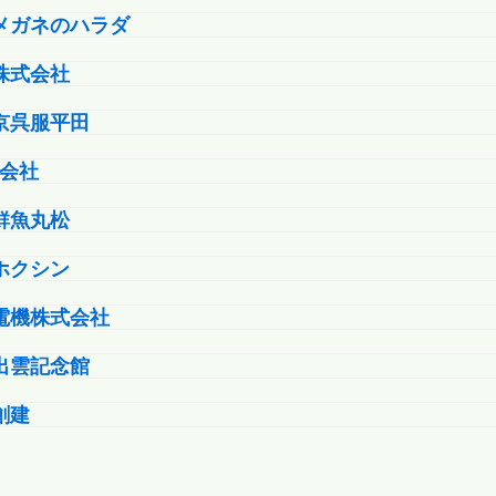
メガネのハラダ
株式会社
京呉服平田
式会社
鮮魚丸松
ホクシン
電機株式会社
出雲記念館
創建