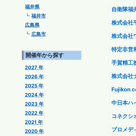
福井県
自衛隊福
福井市
株式会社
広島県
広島市
株式会社
特定非営
開催年から探す
手賀精工
2027 年
株式会社
2026 年
2025 年
Fujikon
2024 年
中日本ハ
2023 年
2022 年
コネクシ
2021 年
プロメデ
2020 年