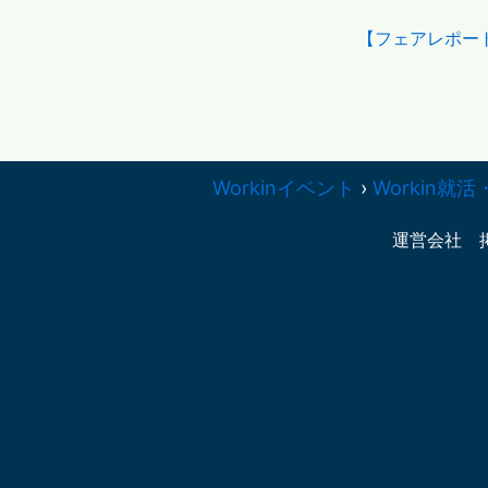
【フェアレポー
Workinイベント
›
Workin
運営会社