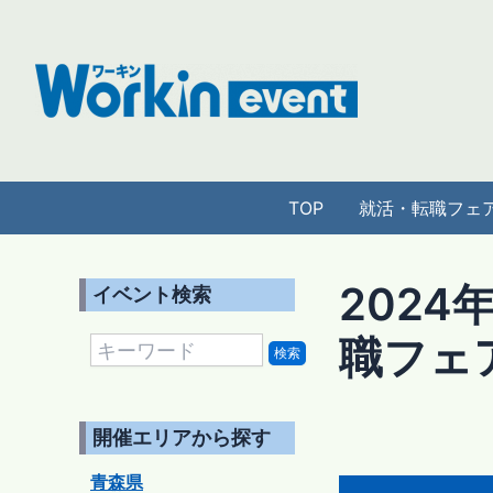
内
容
を
ス
キ
ッ
プ
TOP
就活・転職フェ
2024
イベント検索
職フェ
検索
開催エリアから探す
青森県